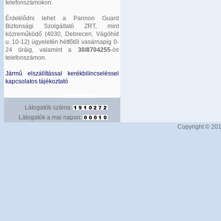
telefonszámokon.
Érdeklődni lehet a Pannon Guard
Biztonsági Szolgáltató ZRT, mint
közreműködő (4030, Debrecen, Vágóhíd
u. 10-12) ügyeletén hétfőtől vasárnapig 0-
24 óráig, valamint a
30/8704255
-ös
telefonszámon.
Jármű elszállítással kerékbilincseléssel
kapcsolatos tájékoztató
Látogatók száma:
Látogatók a mai napon:
Copyright © 201