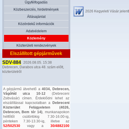
Ügyfélfogadás
Közbeszerzés, hirdetmények
2026 Kegyeleti Vásár jelent
Állásajánlat
Közérdekű információk
Adatvédelem
Közlemény
Közterületi rendezvények
Elszállított gépjárművek
SDV-884
2026.08.05. 15:38
Debrecen, Darabos utca 48. szám előtt,
közterületről
A gépjármű átvehető a
4034, Debrecen,
Vágóhíd utca 10-12
(Debreceni
Zsibvásár) címen. Érdeklődni lehet az
elszállítással kapcsolatban a
Debreceni
Közterület Felügyeleten (4026,
Debrecen, Bem tér 14)
, munkanapokon
hétfőtől csütörtökig 7.30-16.00-ig,
pénteken 7.30-13.30-ig, illetve az
52/502530
vagy a
30/4882100