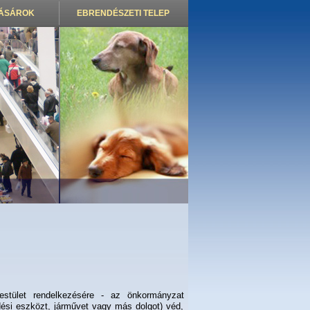
VÁSÁROK
EBRENDÉSZETI TELEP
testület rendelkezésére - az önkormányzat
dési eszközt, járművet vagy más dolgot) véd,