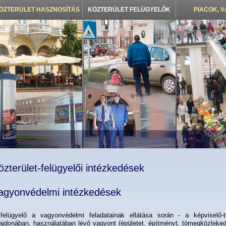
ÖZTERÜLET HASZNOSÍTÁS
KÖZTERÜLET FELÜGYELŐK
PIACOK, 
özterület-felügyelői intézkedések
agyonvédelmi intézkedések
felügyelő a vagyonvédelmi feladatainak ellátása során - a képviselő-
lajdonában, használatában lévő vagyont (épületet, építményt, tömegközleke