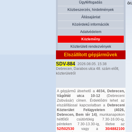
Ügyfélfogadás
őr
Közbeszerzés, hirdetmények
Állásajánlat
Közérdekű információk
Adatvédelem
Közlemény
Közterületi rendezvények
Elszállított gépjárművek
SDV-884
2026.08.05. 15:38
Debrecen, Darabos utca 48. szám előtt,
közterületről
A gépjármű átvehető a
4034, Debrecen,
Vágóhíd utca 10-12
(Debreceni
Zsibvásár) címen. Érdeklődni lehet az
elszállítással kapcsolatban a
Debreceni
Közterület Felügyeleten (4026,
Debrecen, Bem tér 14)
, munkanapokon
hétfőtől csütörtökig 7.30-16.00-ig,
pénteken 7.30-13.30-ig, illetve az
52/502530
vagy a
30/4882100