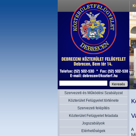
K
Szervezeti és Működési Szabályzat
K
Közterület Felügyelet története
Szervezeti felépítés
V
Közterület Felügyelet feladata
Jogszabályok
A 
Elérhetőségek
tu