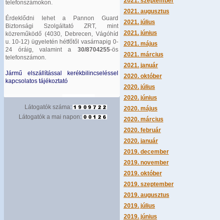
2021. szeptember
telefonszámokon.
2021. augusztus
Érdeklődni lehet a Pannon Guard
2021. július
Biztonsági Szolgáltató ZRT, mint
2021. június
közreműködő (4030, Debrecen, Vágóhíd
u. 10-12) ügyeletén hétfőtől vasárnapig 0-
2021. május
24 óráig, valamint a
30/8704255
-ös
2021. március
telefonszámon.
2021. január
Jármű elszállítással kerékbilincseléssel
2020. október
kapcsolatos tájékoztató
2020. július
2020. június
Látogatók száma:
2020. május
Látogatók a mai napon:
2020. március
2020. február
2020. január
2019. december
2019. november
2019. október
2019. szeptember
2019. augusztus
2019. július
2019. június