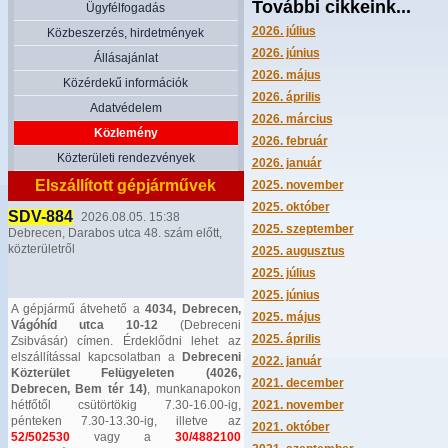
További cikkeink...
Ügyfélfogadás
2026. július
Közbeszerzés, hirdetmények
2026. június
Állásajánlat
2026. május
Közérdekű információk
2026. április
Adatvédelem
2026. március
Közlemény
2026. február
Közterületi rendezvények
2026. január
Elszállított gépjárművek
2025. november
2025. október
SDV-884
2026.08.05. 15:38
2025. szeptember
Debrecen, Darabos utca 48. szám előtt,
közterületről
2025. augusztus
2025. július
2025. június
A gépjármű átvehető a
4034, Debrecen,
2025. május
Vágóhíd utca 10-12
(Debreceni
2025. április
Zsibvásár) címen. Érdeklődni lehet az
elszállítással kapcsolatban a
Debreceni
2022. január
Közterület Felügyeleten (4026,
2021. december
Debrecen, Bem tér 14)
, munkanapokon
hétfőtől csütörtökig 7.30-16.00-ig,
2021. november
pénteken 7.30-13.30-ig, illetve az
2021. október
52/502530
vagy a
30/4882100