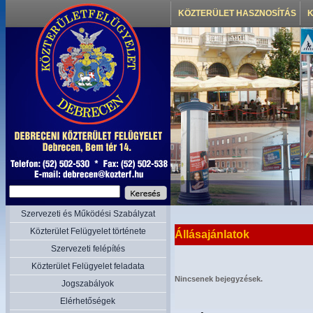
KÖZTERÜLET HASZNOSÍTÁS
K
Szervezeti és Működési Szabályzat
Közterület Felügyelet története
Állásajánlatok
Szervezeti felépítés
Közterület Felügyelet feladata
Nincsenek bejegyzések.
Jogszabályok
Elérhetőségek