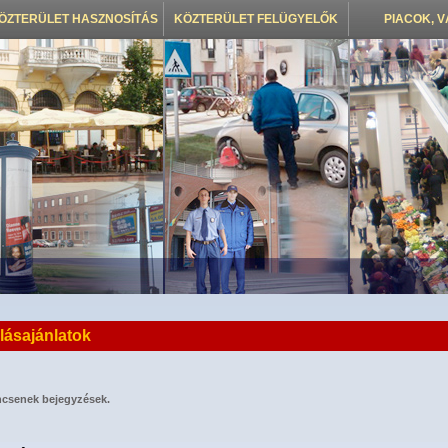
ÖZTERÜLET HASZNOSÍTÁS
KÖZTERÜLET FELÜGYELŐK
PIACOK, 
lásajánlatok
ncsenek bejegyzések.