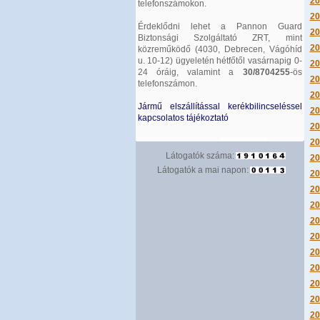
20
telefonszámokon.
20
Érdeklődni lehet a Pannon Guard
20
Biztonsági Szolgáltató ZRT, mint
20
közreműködő (4030, Debrecen, Vágóhíd
u. 10-12) ügyeletén hétfőtől vasárnapig 0-
20
24 óráig, valamint a
30/8704255
-ös
20
telefonszámon.
20
Jármű elszállítással kerékbilincseléssel
20
kapcsolatos tájékoztató
20
20
Látogatók száma:
20
Látogatók a mai napon:
20
20
20
20
20
20
20
20
20
20