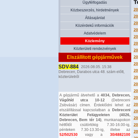
T
Ügyfélfogadás
20
Közbeszerzés, hirdetmények
20
Állásajánlat
20
Közérdekű információk
20
Adatvédelem
20
Közlemény
20
Közterületi rendezvények
20
Elszállított gépjárművek
20
20
SDV-884
2026.08.05. 15:38
20
Debrecen, Darabos utca 48. szám előtt,
közterületről
20
20
20
A gépjármű átvehető a
4034, Debrecen,
20
Vágóhíd utca 10-12
(Debreceni
20
Zsibvásár) címen. Érdeklődni lehet az
elszállítással kapcsolatban a
Debreceni
20
Közterület Felügyeleten (4026,
20
Debrecen, Bem tér 14)
, munkanapokon
hétfőtől csütörtökig 7.30-16.00-ig,
20
pénteken 7.30-13.30-ig, illetve az
20
52/502530
vagy a
30/4882100