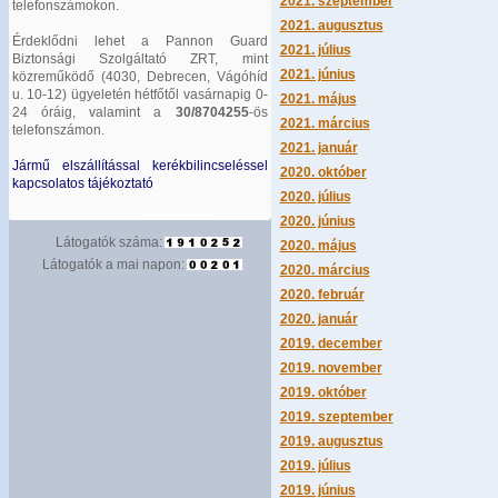
2021. szeptember
telefonszámokon.
2021. augusztus
Érdeklődni lehet a Pannon Guard
2021. július
Biztonsági Szolgáltató ZRT, mint
2021. június
közreműködő (4030, Debrecen, Vágóhíd
u. 10-12) ügyeletén hétfőtől vasárnapig 0-
2021. május
24 óráig, valamint a
30/8704255
-ös
2021. március
telefonszámon.
2021. január
Jármű elszállítással kerékbilincseléssel
2020. október
kapcsolatos tájékoztató
2020. július
2020. június
Látogatók száma:
2020. május
Látogatók a mai napon:
2020. március
2020. február
2020. január
2019. december
2019. november
2019. október
2019. szeptember
2019. augusztus
2019. július
2019. június