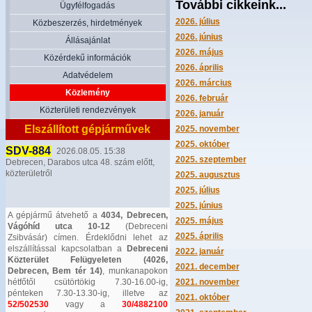
További cikkeink...
Ügyfélfogadás
2026. július
Közbeszerzés, hirdetmények
2026. június
Állásajánlat
2026. május
Közérdekű információk
2026. április
Adatvédelem
2026. március
Közlemény
2026. február
Közterületi rendezvények
2026. január
Elszállított gépjárművek
2025. november
2025. október
SDV-884
2026.08.05. 15:38
2025. szeptember
Debrecen, Darabos utca 48. szám előtt,
közterületről
2025. augusztus
2025. július
2025. június
A gépjármű átvehető a
4034, Debrecen,
2025. május
Vágóhíd utca 10-12
(Debreceni
2025. április
Zsibvásár) címen. Érdeklődni lehet az
elszállítással kapcsolatban a
Debreceni
2022. január
Közterület Felügyeleten (4026,
2021. december
Debrecen, Bem tér 14)
, munkanapokon
hétfőtől csütörtökig 7.30-16.00-ig,
2021. november
pénteken 7.30-13.30-ig, illetve az
2021. október
52/502530
vagy a
30/4882100