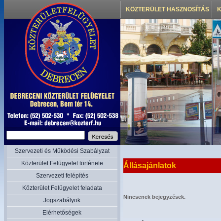
KÖZTERÜLET HASZNOSÍTÁS
K
Szervezeti és Működési Szabályzat
Közterület Felügyelet története
Állásajánlatok
Szervezeti felépítés
Közterület Felügyelet feladata
Nincsenek bejegyzések.
Jogszabályok
Elérhetőségek