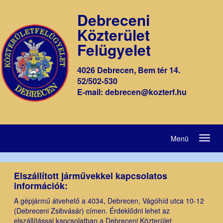
Debreceni
Közterület
Felügyelet
4026 Debrecen, Bem tér 14.
52/502-530
E-mail: debrecen@kozterf.hu
Menü
Elszállított járművekkel kapcsolatos
információk:
A gépjármű átvehető a 4034, Debrecen, Vágóhíd utca 10-12
(Debreceni Zsibvásár) címen. Érdeklődni lehet az
elszállítással kapcsolatban a Debreceni Közterület