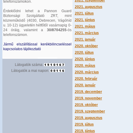
2021. szeptember
telefonszámokon.
2021. augusztus
Érdeklődni lehet a Pannon Guard
2021. július
Biztonsági Szolgáltató ZRT, mint
2021. június
közreműködő (4030, Debrecen, Vágóhíd
u. 10-12) ügyeletén hétfőtől vasárnapig 0-
2021. május
24 óráig, valamint a
30/8704255
-ös
2021. március
telefonszámon.
2021. január
Jármű elszállítással kerékbilincseléssel
2020. október
kapcsolatos tájékoztató
2020. július
2020. június
Látogatók száma:
2020. május
Látogatók a mai napon:
2020. március
2020. február
2020. január
2019. december
2019. november
2019. október
2019. szeptember
2019. augusztus
2019. július
2019. június