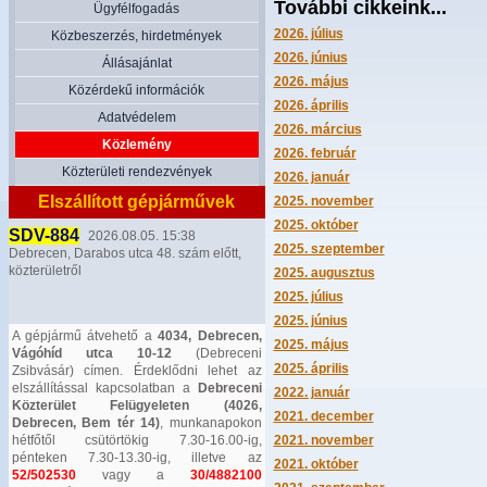
További cikkeink...
Ügyfélfogadás
2026. július
Közbeszerzés, hirdetmények
2026. június
Állásajánlat
2026. május
Közérdekű információk
2026. április
Adatvédelem
2026. március
Közlemény
2026. február
Közterületi rendezvények
2026. január
Elszállított gépjárművek
2025. november
2025. október
SDV-884
2026.08.05. 15:38
2025. szeptember
Debrecen, Darabos utca 48. szám előtt,
közterületről
2025. augusztus
2025. július
2025. június
A gépjármű átvehető a
4034, Debrecen,
2025. május
Vágóhíd utca 10-12
(Debreceni
2025. április
Zsibvásár) címen. Érdeklődni lehet az
elszállítással kapcsolatban a
Debreceni
2022. január
Közterület Felügyeleten (4026,
2021. december
Debrecen, Bem tér 14)
, munkanapokon
hétfőtől csütörtökig 7.30-16.00-ig,
2021. november
pénteken 7.30-13.30-ig, illetve az
2021. október
52/502530
vagy a
30/4882100