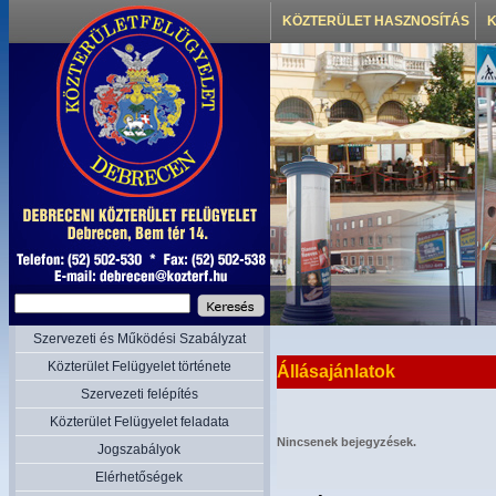
KÖZTERÜLET HASZNOSÍTÁS
K
Szervezeti és Működési Szabályzat
Közterület Felügyelet története
Állásajánlatok
Szervezeti felépítés
Közterület Felügyelet feladata
Nincsenek bejegyzések.
Jogszabályok
Elérhetőségek